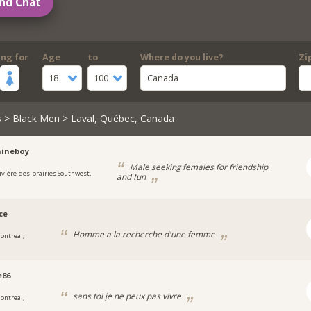
nd Chat
ing for
Age
to
Where do you live?
Zi
18
100
Canada
s
>
Black Men
> Laval, Québec, Canada
hineboy
Male seeking females for friendship
ivière-des-prairies Southwest,
and fun
ce
Homme a la recherche d'une femme
ontreal,
e86
sans toi je ne peux pas vivre
ontreal,