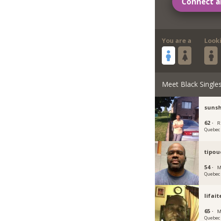
Connect a
You are a
Look
Meet Black Single
suns
62 ·
R
Quebec
tipou
54 ·
M
Quebec
lifait
65 ·
M
Quebec