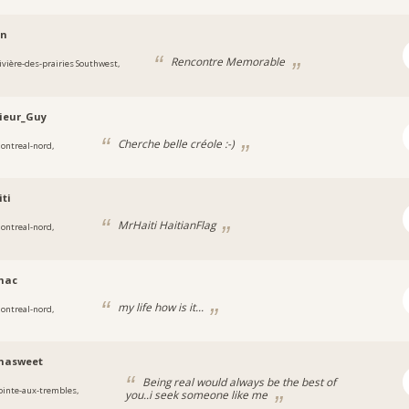
an
Rencontre Memorable
ivière-des-prairies Southwest,
ieur_Guy
Cherche belle créole :-)
ontreal-nord,
ti
MrHaiti HaitianFlag
ontreal-nord,
mac
my life how is it...
ontreal-nord,
nasweet
Being real would always be the best of
ointe-aux-trembles,
you..i seek someone like me