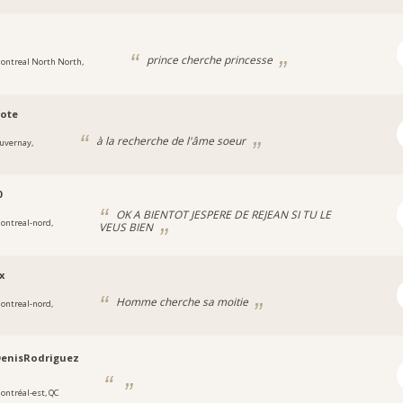
prince cherche princesse
ontreal North North,
ote
à la recherche de l'âme soeur
uvernay,
0
OK A BIENTOT JESPERE DE REJEAN SI TU LE
ontreal-nord,
VEUS BIEN
x
Homme cherche sa moitie
ontreal-nord,
DenisRodriguez
ontréal-est, QC