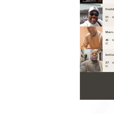
Fredd
51 ·
M
QC
Marc
45 ·
M
QC
bolis
37 ·
M
QC