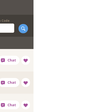
p Code