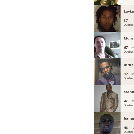
LuvL
37 ·
R
Quebec
Mons
67 ·
M
Quebec
mrhai
37 ·
M
Quebec
stan
42 ·
M
Quebec
bana
46 ·
P
Quebec