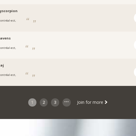
yscorpion
ontréal-est,
-avens
ontréal-est,
caj
ontréal-est,
1
2
3
Join for more