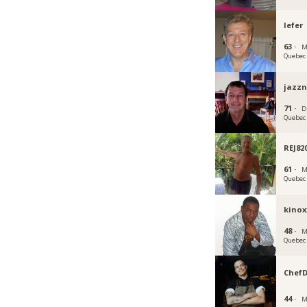
lefer
63 ·
M
Quebec
jazzn
71 ·
D
Quebec
REJ82
61 ·
M
Quebec
kinox
48 ·
M
Quebec
Chef
44 ·
M