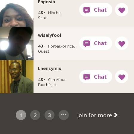
Enposib
48 ·
Hinche,
Sant
wiselyfool
43 ·
Port-au-prince,
Ouest
Lhensymix
48 ·
Carrefour
Fauché, Ht
1
2
3
Join for more