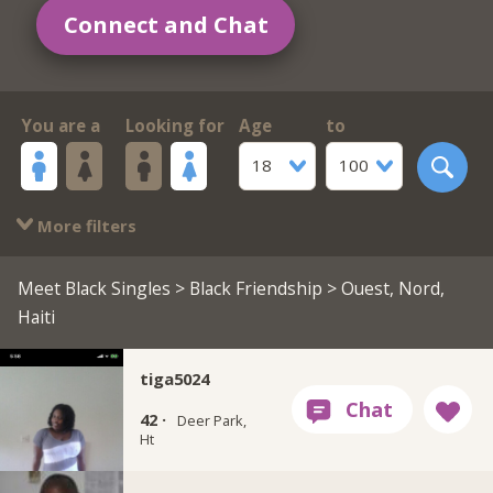
Connect and Chat
You are a
Looking for
Age
to
18
100
More filters
Meet Black Singles
>
Black Friendship
> Ouest, Nord,
Haiti
tiga5024
42 ·
Deer Park,
Ht