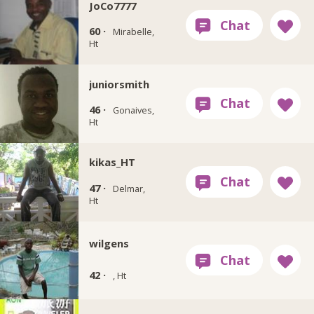
JoCo7777
60 ·
Mirabelle,
Ht
juniorsmith
46 ·
Gonaives,
Ht
kikas_HT
47 ·
Delmar,
Ht
wilgens
42 ·
, Ht