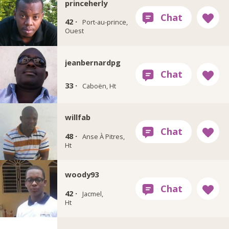
princeherly
42 ·
Port-au-prince,
Ouest
jeanbernardpg
33 ·
Caboën, Ht
willfab
48 ·
Anse À Pitres,
Ht
woody93
42 ·
Jacmel,
Ht