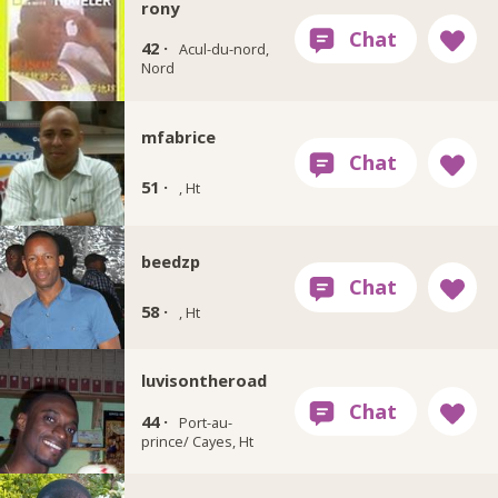
rony
42 ·
Acul-du-nord,
Nord
mfabrice
51 ·
, Ht
beedzp
58 ·
, Ht
luvisontheroad
44 ·
Port-au-
prince/ Cayes, Ht