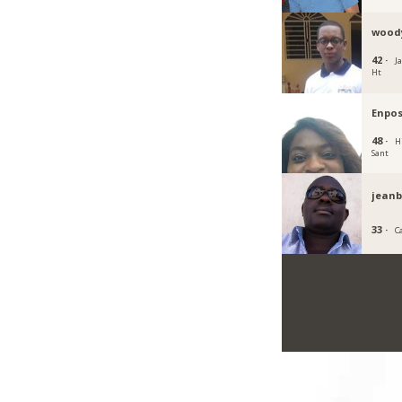
wood
42 ·
J
Ht
Enpos
48 ·
H
Sant
jean
33 ·
C