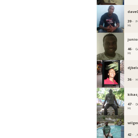
dave0
39 ·
P-
Ht
junio
46 ·
G
Ht
djbel
36 ·
H
kikas
47 ·
D
Ht
wilge
42 ·
, 