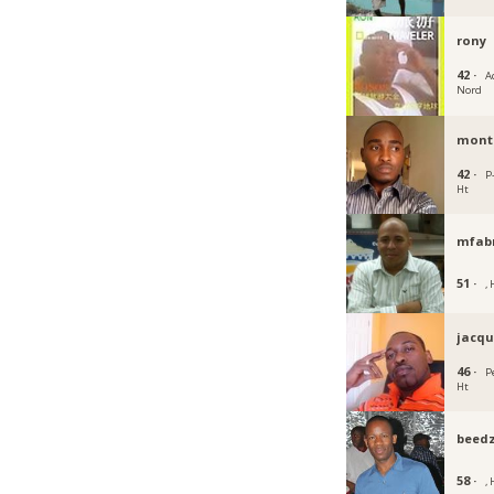
rony
42 ·
A
Nord
mont
42 ·
P
Ht
mfabr
51 ·
, 
jacqu
46 ·
P
Ht
beed
58 ·
, 