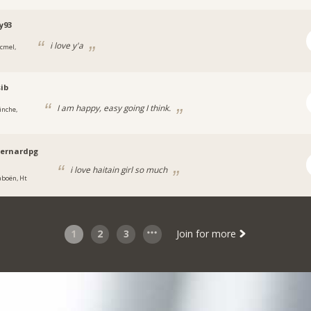
y93
i love y'a
acmel,
ib
I am happy, easy going I think.
inche,
bernardpg
i love haitain girl so much
aboën, Ht
1
2
3
Join for more