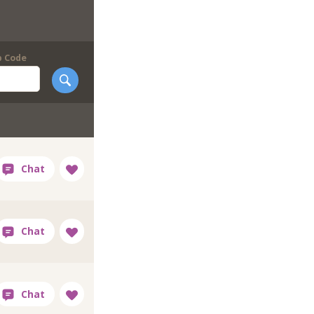
p Code