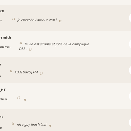
08
Je cherche l'amour vrai !
v,
rsmith
la vie est simple et jolie ne la complique
onaives,
pas .
o
HAITIANDJ FM
t
_HT
elmar,
ns
nice guy finish last
Ht