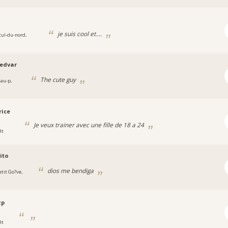
je suis cool et....
cul-du-nord,
edvar
The cute guy
-au-p,
ice
Je veux trainer avec une fille de 18 a 24
Ht
ito
dios me bendiga
etit Go?ve,
zp
Ht