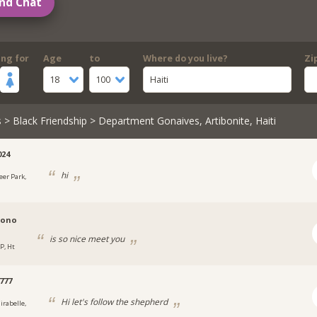
nd Chat
ing for
Age
to
Where do you live?
Zi
18
100
Haiti
s
>
Black Friendship
> Department Gonaives, Artibonite, Haiti
024
hi
eer Park,
nono
is so nice meet you
P, Ht
777
Hi let's follow the shepherd
irabelle,