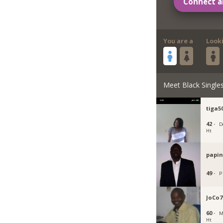
Connect a
You are a
Look
Meet Black Single
tiga5
42 ·
D
Ht
papi
49 ·
P 
JoCo7
60 ·
M
Ht