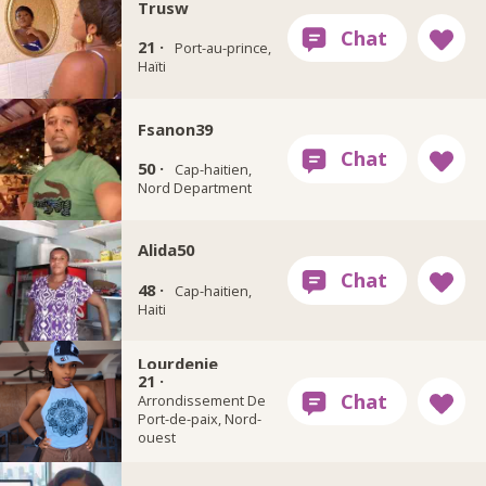
Trusw
21 ·
Port-au-prince,
Haïti
Fsanon39
50 ·
Cap-haitien,
Nord Department
Alida50
48 ·
Cap-haitien,
Haiti
Lourdenie
21 ·
Arrondissement De
Port-de-paix, Nord-
ouest