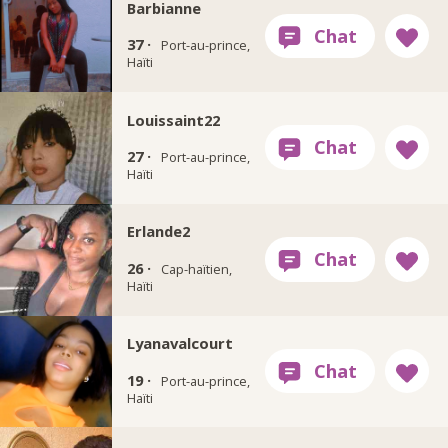
Barbianne
37 ·
Port-au-prince,
Haïti
Louissaint22
27 ·
Port-au-prince,
Haïti
Erlande2
26 ·
Cap-haïtien,
Haïti
Lyanavalcourt
19 ·
Port-au-prince,
Haïti