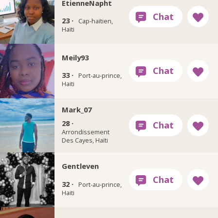
EtienneNapht
23 ·
Cap-haïtien,
Haïti
Meily93
33 ·
Port-au-prince,
Haiti
Mark_07
28 ·
Arrondissement
Des Cayes, Haïti
Gentleven
32 ·
Port-au-prince,
Haiti