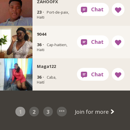
ZAHOOFX
23 ·
Port-de-paix,
Haïti
9044
36 ·
Cap-haitien,
Haiti
Maga122
36 ·
Caba,
Haití
1
2
3
Join for more