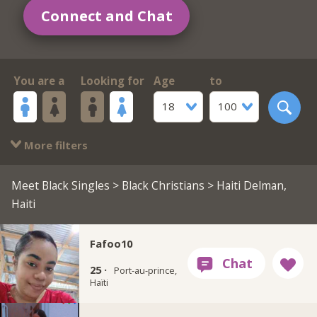
Connect and Chat
You are a
Looking for
Age
to
18
100
More filters
Meet Black Singles
>
Black Christians
> Haiti Delman,
Haiti
Fafoo10
25 ·
Port-au-prince,
Haïti